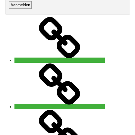
Home
Open
5
Rhythms®
waves
Brugge
5Rhythms®
waves
Gent