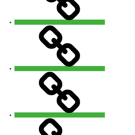
Contact
‘The
5Rhythms
Revisited’
workshop
with
Alain
Allard
(uk)
14
Privacy
–
15
november