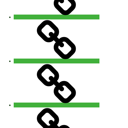
Video
–
Foto
You
are
Nature
Info