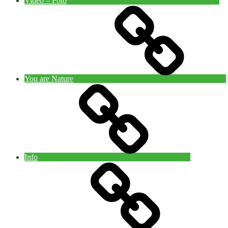
Video – Foto
You are Nature
Info