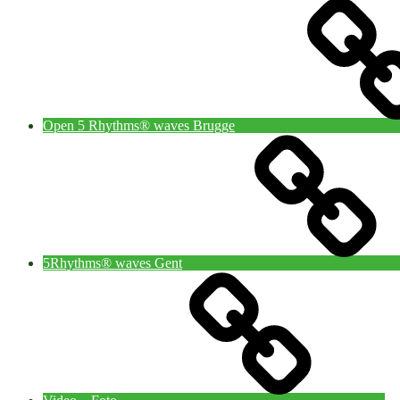
Open 5 Rhythms® waves Brugge
5Rhythms® waves Gent