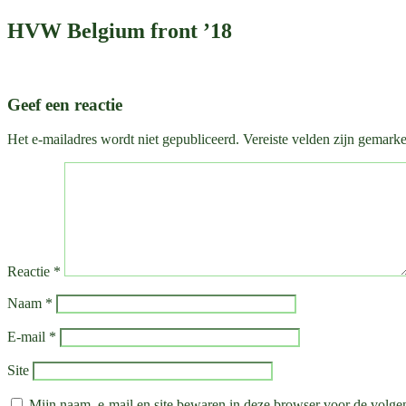
HVW Belgium front ’18
Geef een reactie
Het e-mailadres wordt niet gepubliceerd.
Vereiste velden zijn gemark
Reactie
*
Naam
*
E-mail
*
Site
Mijn naam, e-mail en site bewaren in deze browser voor de volgen