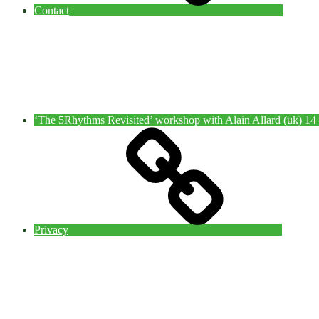
Contact
‘The 5Rhythms Revisited’ workshop with Alain Allard (uk) 1
Privacy