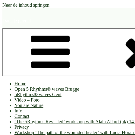
Naar de inhoud springen
Dans je gevoel
Home
Open 5 Rhythms® waves Brugge
5Rhythms® waves Gent
Video – Foto
You are Nature
Info
Contact
‘The 5Rhythms Revisited’ workshop with Alain Allard (uk) 1
Privacy
Workshop ‘The path of the wounded healer’ with Lucia Horan 