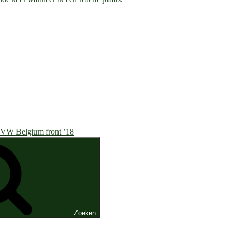
VW Belgium front ’18
Zoeken