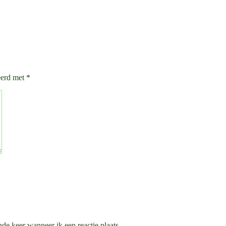
eerd met
*
de keer wanneer ik een reactie plaats.