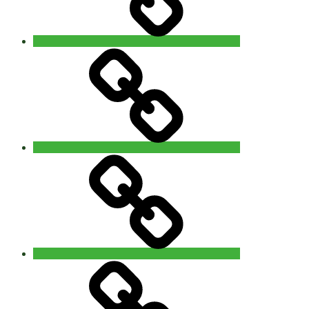
Video
–
Foto
You
are
Nature
Info