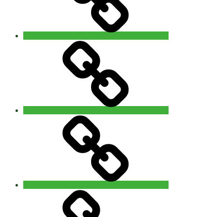
Contact
‘The
5Rhythms
Revisited’
workshop
with
Alain
Allard
(uk)
14
Privacy
–
15
november