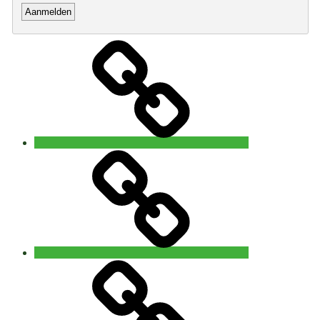
Home
Open
5
Rhythms®
waves
Brugge
5Rhythms®
waves
Gent