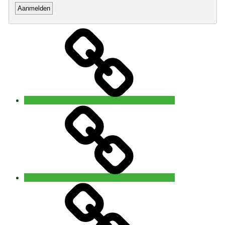
Home
Open
5
Rhythms®
waves
Brugge
5Rhythms®
waves
Gent