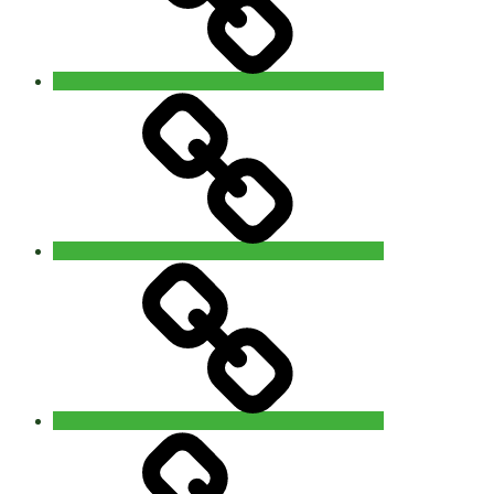
Contact
‘The
5Rhythms
Revisited’
workshop
with
Alain
Allard
(uk)
14
Privacy
–
15
november