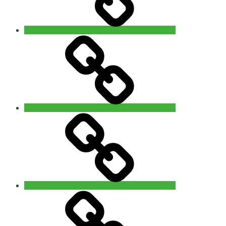
Video
–
Foto
You
are
Nature
Info