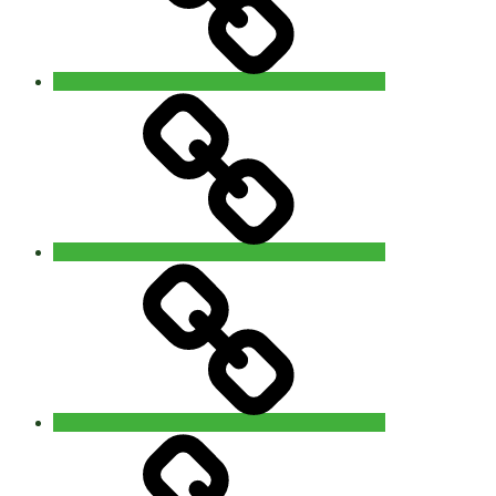
Contact
‘The
5Rhythms
Revisited’
workshop
with
Alain
Allard
(uk)
14
Privacy
–
15
november