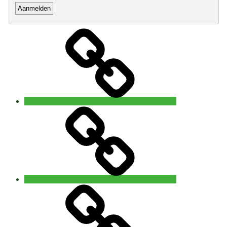
Home
Open
5
Rhythms®
waves
Brugge
5Rhythms®
waves
Gent