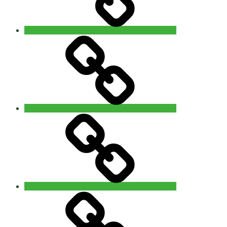
Video
–
Foto
You
are
Nature
Info