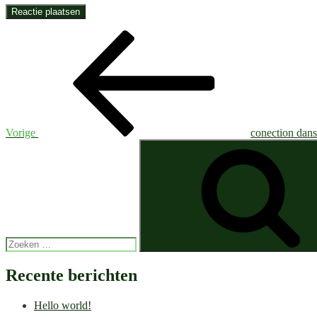
Bericht
Vorig
bericht
navigatie
Vorige
conection dan
Zoeken
naar:
Recente berichten
Hello world!