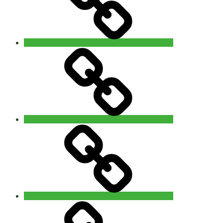
Info
Contact
‘The
5Rhythms
Revisited’