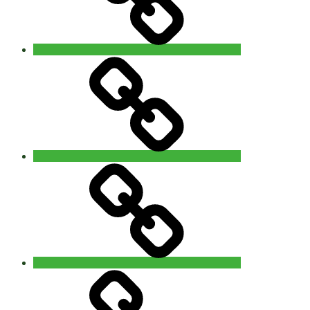
Brugge
5Rhythms®
waves
Gent
Video
–
Foto
You
are
Nature