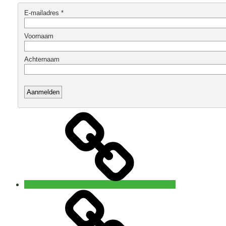
Home
Open
5
Rhythms®
waves