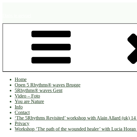
Naar
de
Dans je gevoel
inhoud
springen
Home
Open 5 Rhythms® waves Brugge
5Rhythms® waves Gent
Video – Foto
You are Nature
Info
Contact
‘The 5Rhythms Revisited’ workshop with Alain Allard (uk) 1
Privacy
Workshop ‘The path of the wounded healer’ with Lucia Horan 