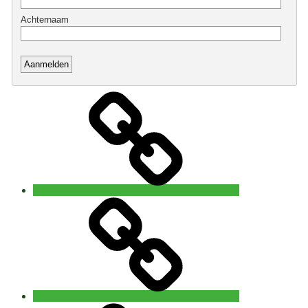
Home
Open
5
Rhythms®
waves
Brugge
5Rhythms®