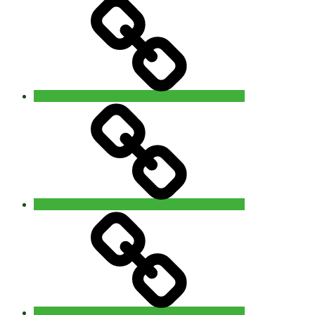
waves
Gent
Video
–
Foto
You
are
Nature