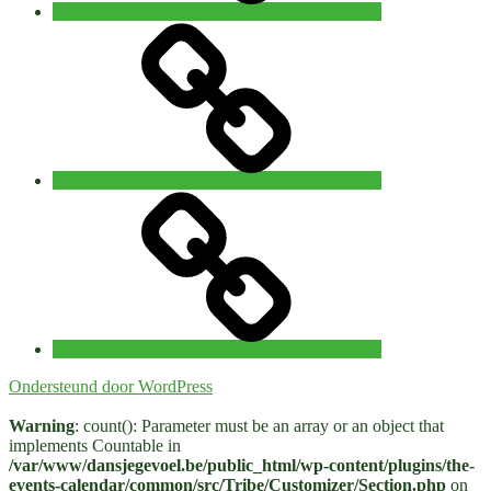
14
Privacy
–
15
november
2026
Workshop
‘The
path
of
the
wounded
healer’
with
Lucia
Horan
Ondersteund door WordPress
31
juli
Warning
: count(): Parameter must be an array or an object that
–
implements Countable in
2
/var/www/dansjegevoel.be/public_html/wp-content/plugins/the-
augustus
events-calendar/common/src/Tribe/Customizer/Section.php
on