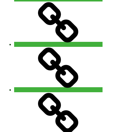
Info
Contact
‘The
5Rhythms
Revisited’
workshop
with
Alain
Allard
(uk)