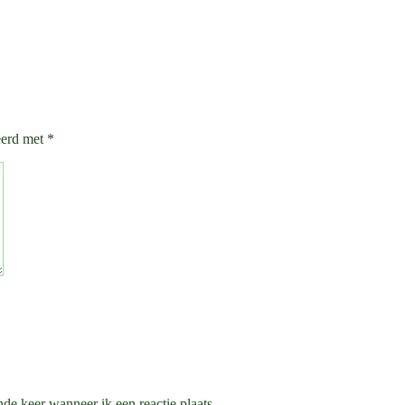
eerd met
*
de keer wanneer ik een reactie plaats.