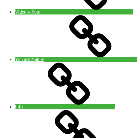
Video – Foto
You are Nature
Info