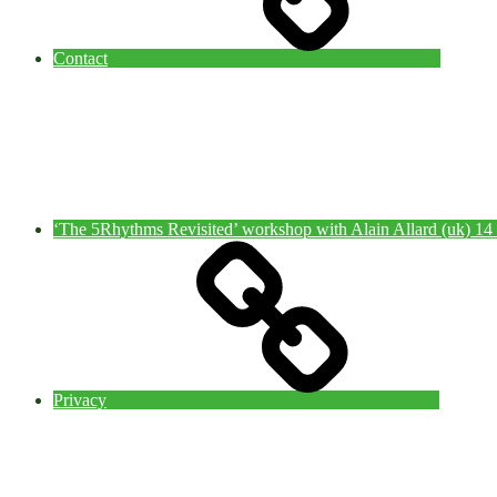
Contact
‘The 5Rhythms Revisited’ workshop with Alain Allard (uk) 1
Privacy