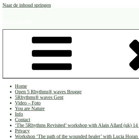
Naar de inhoud springen
Dans je gevoel
Home
Open 5 Rhythms® waves Brugge
5Rhythms® waves Gent
Video – Foto
You are Nature
Info
Contact
‘The 5Rhythms Revisited’ workshop with Alain Allard (uk) 1
Privacy
Workshop ‘The path of the wounded healer’ with Lucia Horan 