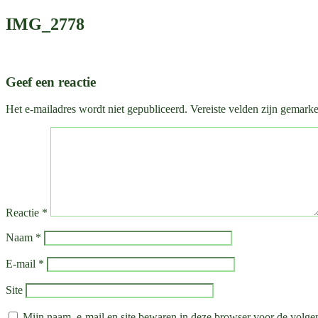
IMG_2778
Geef een reactie
Het e-mailadres wordt niet gepubliceerd.
Vereiste velden zijn gemark
Reactie
*
Naam
*
E-mail
*
Site
Mijn naam, e-mail en site bewaren in deze browser voor de volgen