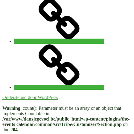
Privacy
–
15
november
2026
Workshop
‘The
path
of
the
wounded
healer’
with
Lucia
Horan
Ondersteund door WordPress
31
juli
Warning
: count(): Parameter must be an array or an object that
–
implements Countable in
2
/var/www/dansjegevoel.be/public_html/wp-content/plugins/the-
augustus
events-calendar/common/src/Tribe/Customizer/Section.php
on
Brugge
line
204