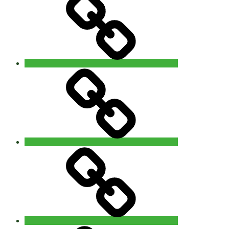
Contact
‘The
5Rhythms
Revisited’
workshop
with
Alain
Allard
(uk)
14