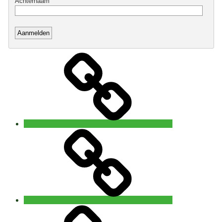
Home
Open
5
Rhythms®
waves
Brugge
5Rhythms®
waves