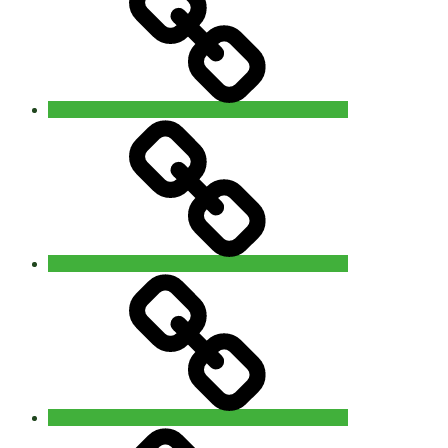
Gent
Video
–
Foto
You
are
Nature
Info