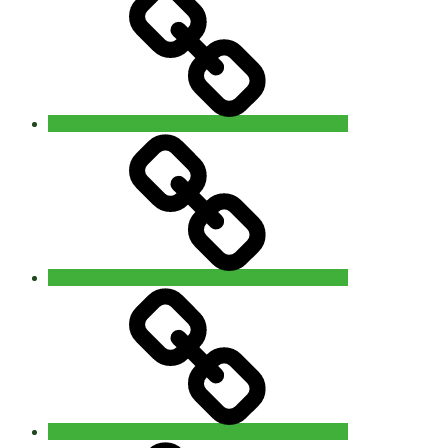
Contact
‘The
5Rhythms
Revisited’
workshop
with
Alain
Allard
(uk)
14