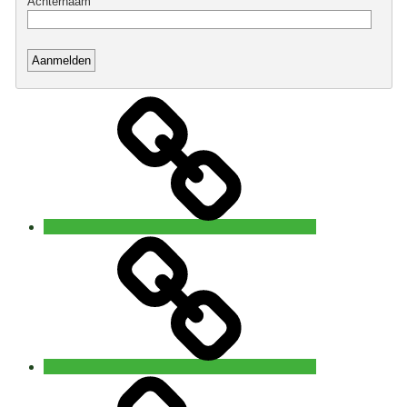
Home
Open
5
Rhythms®
waves
Brugge
5Rhythms®
waves