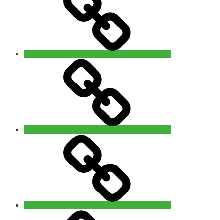
Gent
Video
–
Foto
You
are
Nature
Info