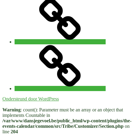
Privacy
–
15
november
2026
Workshop
‘The
path
of
the
wounded
healer’
with
Lucia
Horan
Ondersteund door WordPress
31
juli
Warning
: count(): Parameter must be an array or an object that
–
implements Countable in
2
/var/www/dansjegevoel.be/public_html/wp-content/plugins/the-
augustus
events-calendar/common/src/Tribe/Customizer/Section.php
on
Brugge
line
204