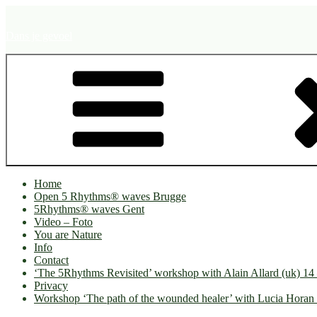
Naar
de
Dans je gevoel
inhoud
springen
Home
Open 5 Rhythms® waves Brugge
5Rhythms® waves Gent
Video – Foto
You are Nature
Info
Contact
‘The 5Rhythms Revisited’ workshop with Alain Allard (uk) 1
Privacy
Workshop ‘The path of the wounded healer’ with Lucia Horan 