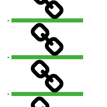
Info
Contact
‘The
5Rhythms
Revisited’