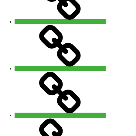
Brugge
5Rhythms®
waves
Gent
Video
–
Foto
You
are
Nature