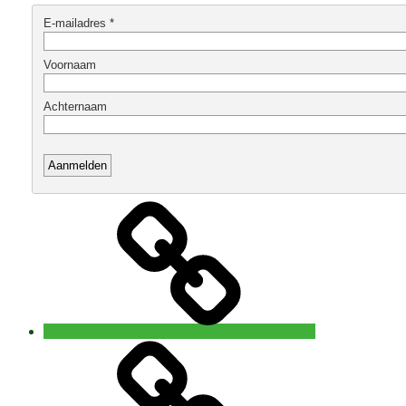
Home
Open
5
Rhythms®
waves