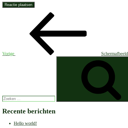
Bericht
Vorig
bericht
navigatie
Vorige
Schermafbeeld
Zoeken
naar:
Recente berichten
Hello world!