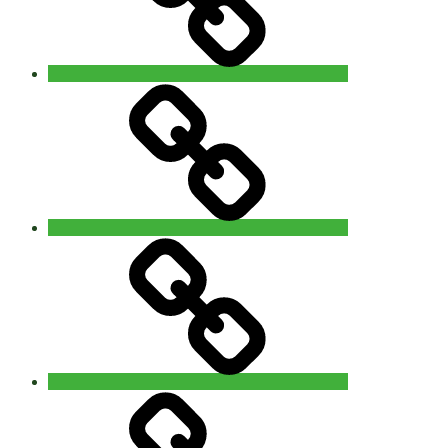
Contact
‘The
5Rhythms
Revisited’
workshop
with
Alain
Allard
(uk)
14
Privacy
–
15
november