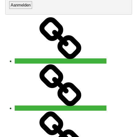
Home
Open
5
Rhythms®
waves
Brugge
5Rhythms®
waves
Gent