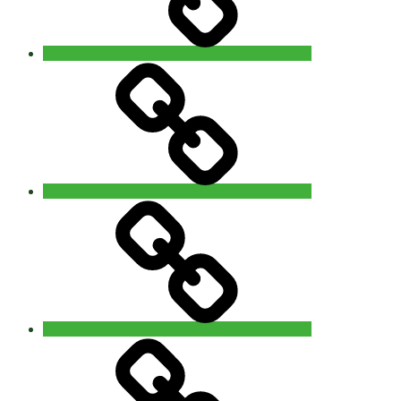
Video
–
Foto
You
are
Nature
Info