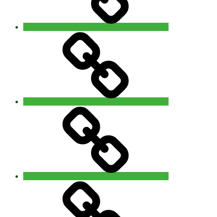
Contact
‘The
5Rhythms
Revisited’
workshop
with
Alain
Allard
(uk)
14
Privacy
–
15
november
2026