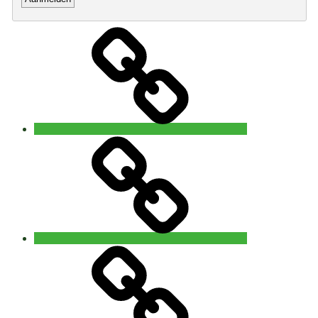
Home
Open
5
Rhythms®
waves
Brugge
5Rhythms®
waves
Gent