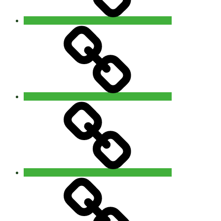
Video
–
Foto
You
are
Nature
Info