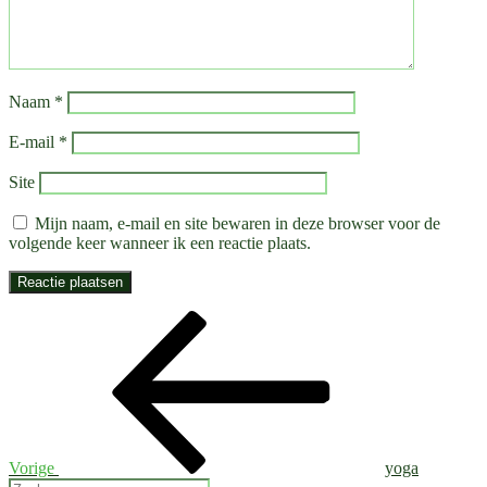
Naam
*
E-mail
*
Site
Mijn naam, e-mail en site bewaren in deze browser voor de
volgende keer wanneer ik een reactie plaats.
Bericht
Vorig
bericht
navigatie
Vorige
yoga
Zoeken